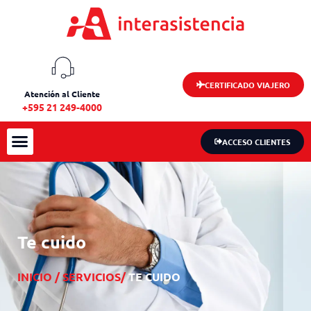
CERTIFICADO VIAJERO
Atención al Cliente
+595 21 249-4000
ACCESO CLIENTES
Te cuido
INICIO /
SERVICIOS/
TE CUIDO